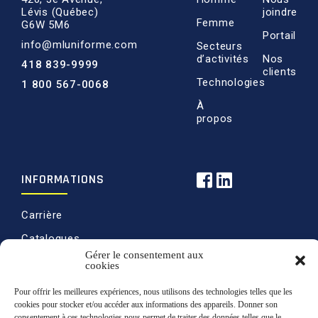
Lévis (Québec)
joindre
Femme
G6W 5M6
Portail
info@mluniforme.com
Secteurs
d’activités
Nos
418 839-9999
clients
Technologies
1 800 567-0068
À
propos
INFORMATIONS
Carrière
Catalogues
Gérer le consentement aux
Politique de ventes
cookies
Politique de
Pour offrir les meilleures expériences, nous utilisons des technologies telles que les
confidentialité
cookies pour stocker et/ou accéder aux informations des appareils. Donner son
consentement à ces technologies nous permet de traiter des données telles que le