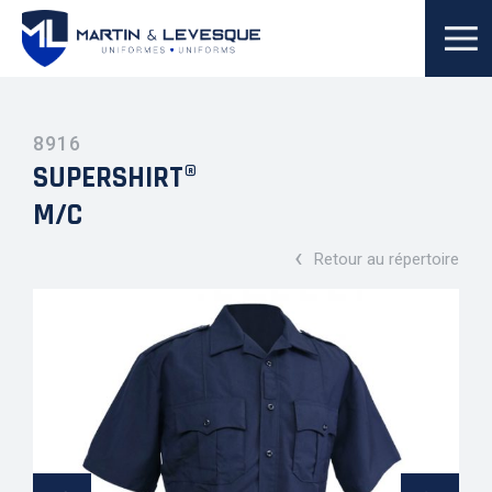
8916
SUPERSHIRT®
M/C
‹
Retour au répertoire