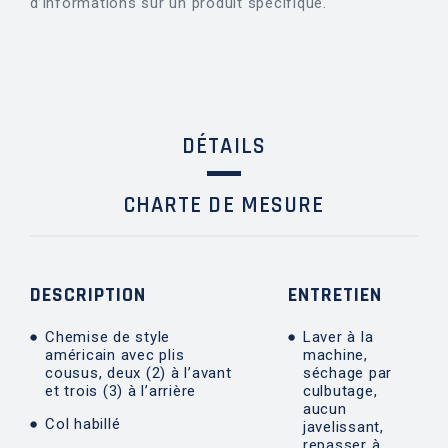
d’informations sur un produit spécifique.
DÉTAILS
CHARTE DE MESURE
DESCRIPTION
ENTRETIEN
Chemise de style
Laver à la
américain avec plis
machine,
cousus, deux (2) à l’avant
séchage par
et trois (3) à l’arrière
culbutage,
aucun
Col habillé
javelissant,
repasser à