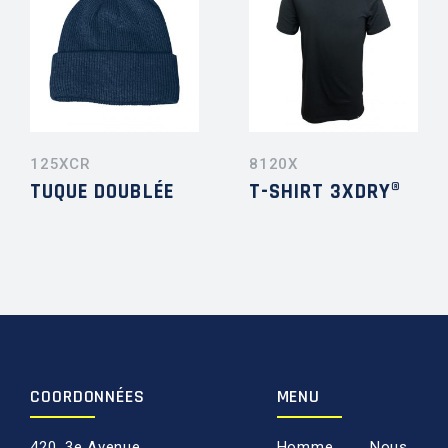
125XCR
8120X
TUQUE DOUBLÉE
T-SHIRT 3XDRY®
COORDONNÉES
MENU
420, 3e Avenue,
Homme
Nous