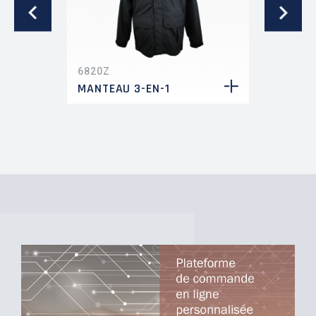
6820Z
8120X
MANTEAU 3-EN-1
T-SHIR