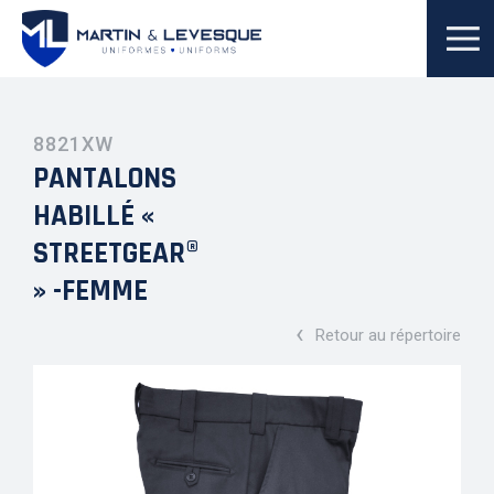
8821XW
PANTALONS
HABILLÉ «
STREETGEAR®
» -FEMME
‹
Retour au répertoire