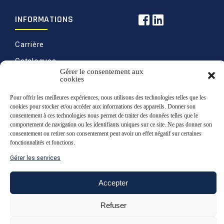
INFORMATIONS
Carrière
Catalogues
Gérer le consentement aux
Politique de ventes
cookies
Politique de
Pour offrir les meilleures expériences, nous utilisons des technologies telles que les
confidentialité
cookies pour stocker et/ou accéder aux informations des appareils. Donner son
consentement à ces technologies nous permet de traiter des données telles que le
Retours
comportement de navigation ou les identifiants uniques sur ce site. Ne pas donner son
consentement ou retirer son consentement peut avoir un effet négatif sur certaines
fonctionnalités et fonctions.
Gérer les services
Haut de page
Accepter
© 2020 Martin & Levesque, tous droits
Refuser
réservés | Conception du site par l’agence
boréale