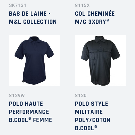
SK7131
8115X
BAS DE LAINE -
COL CHEMINÉE
M&L COLLECTION
M/C 3XDRY®
8139W
8130
POLO HAUTE
POLO STYLE
PERFORMANCE
MILITAIRE
B.COOL® FEMME
POLY/COTON
B.COOL®