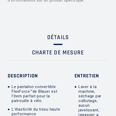
d’informations sur un produit spécifique.
DÉTAILS
CHARTE DE MESURE
DESCRIPTION
ENTRETIEN
Le pantalon convertible
Laver à la
FlexForce™de Blauer est
machine,
l’item parfait pour la
séchage par
patrouille à vélo
culbutage,
aucun
L’élasticité du tissu haute
javelissant,
performance
repasser a