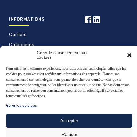
INFORMATIONS
Carrière
Catalogues
Gérer le consentement aux
Politique de ventes
cookies
Politique de
Pour offrir les meilleures expériences, nous utilisons des technologies telles que les
confidentialité
cookies pour stocker et/ou accéder aux informations des appareils. Donner son
consentement à ces technologies nous permet de traiter des données telles que le
Retours
comportement de navigation ou les identifiants uniques sur ce site. Ne pas donner son
consentement ou retirer son consentement peut avoir un effet négatif sur certaines
fonctionnalités et fonctions.
Gérer les services
Haut de page
Accepter
© 2020 Martin & Levesque, tous droits
Refuser