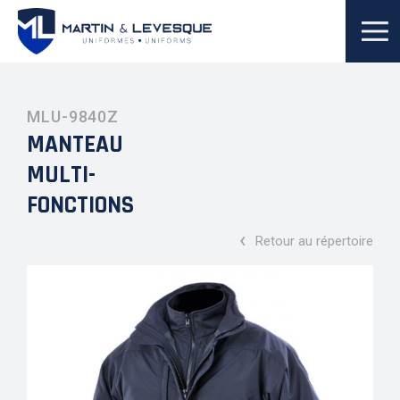
MLU-9840Z
MANTEAU
MULTI-
FONCTIONS
‹
Retour au répertoire