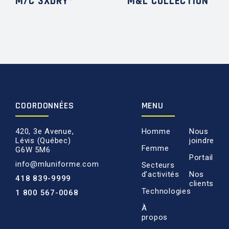
M/C 3XDRY®
M&L COLLECTION
COORDONNÉES
MENU
420, 3e Avenue,
Homme
Nous
Lévis (Québec)
joindre
Femme
G6W 5M6
Portail
info@mluniforme.com
Secteurs
d’activités
Nos
418 839-9999
clients
Technologies
1 800 567-0068
À
propos