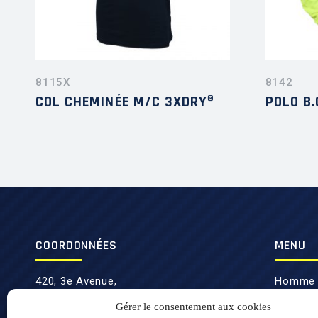
8115X
8142
COL CHEMINÉE M/C 3XDRY®
POLO B.
COORDONNÉES
MENU
420, 3e Avenue,
Homme
Lévis (Québec) G6W 5M6
Femme
Gérer le consentement aux cookies
info@mluniforme.com