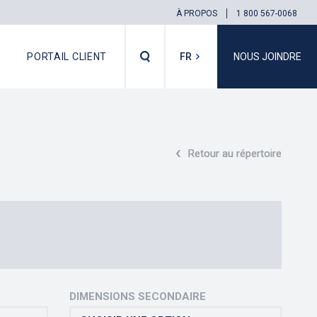
À PROPOS
1 800 567-0068
PORTAIL CLIENT
FR
NOUS JOINDRE
EN
‹
‹
‹
Retour au répertoire
Retour au répertoire
Retour au répertoire
DIMENSIONS SECONDAIRE