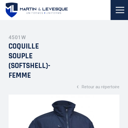
4501W
COQUILLE
SOUPLE
(SOFTSHELL)-
FEMME
‹
Retour au répertoire