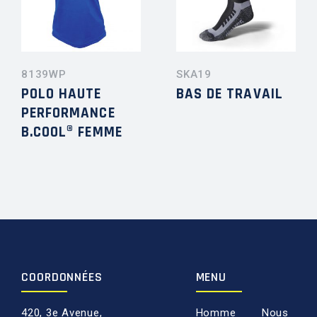
8139WP
SKA19
POLO HAUTE
BAS DE TRAVAIL
PERFORMANCE
B.COOL® FEMME
COORDONNÉES
MENU
420, 3e Avenue,
Homme
Nous