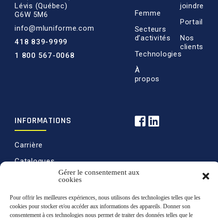
Lévis (Québec)
joindre
Femme
G6W 5M6
Portail
info@mluniforme.com
Secteurs
d’activités
Nos
418 839-9999
clients
Technologies
1 800 567-0068
À
propos
INFORMATIONS
Carrière
Catalogues
Gérer le consentement aux
Politique de ventes
cookies
Politique de
Pour offrir les meilleures expériences, nous utilisons des technologies telles que les
confidentialité
cookies pour stocker et/ou accéder aux informations des appareils. Donner son
consentement à ces technologies nous permet de traiter des données telles que le