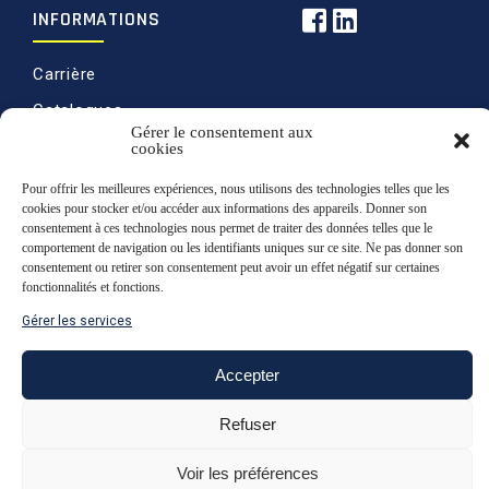
INFORMATIONS
Carrière
Catalogues
Gérer le consentement aux
Politique de ventes
cookies
Politique de
Pour offrir les meilleures expériences, nous utilisons des technologies telles que les
confidentialité
cookies pour stocker et/ou accéder aux informations des appareils. Donner son
consentement à ces technologies nous permet de traiter des données telles que le
Retours
comportement de navigation ou les identifiants uniques sur ce site. Ne pas donner son
consentement ou retirer son consentement peut avoir un effet négatif sur certaines
fonctionnalités et fonctions.
Gérer les services
Haut de page
Accepter
Refuser
© 2020 Martin & Levesque, tous droits
réservés | Conception du site par l’agence
boréale
Voir les préférences