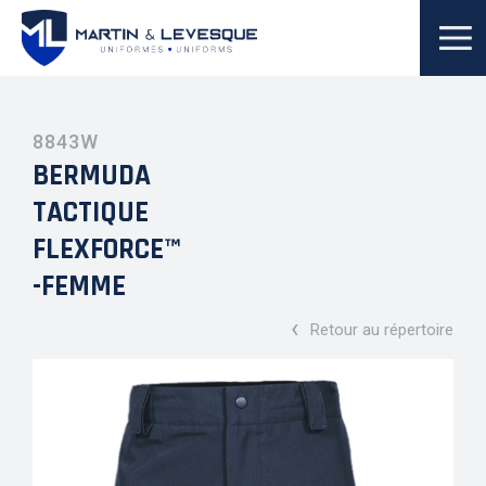
8843W
BERMUDA
TACTIQUE
FLEXFORCE™
-FEMME
‹
Retour au répertoire